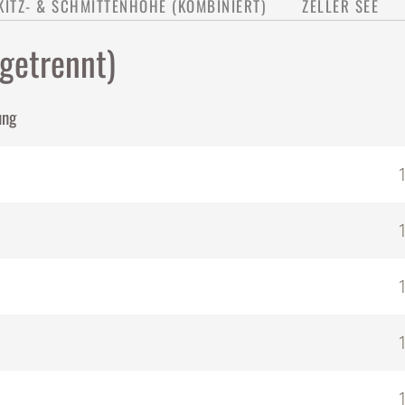
KITZ- & SCHMITTENHÖHE (KOMBINIERT)
ZELLER SEE
getrennt)
ung