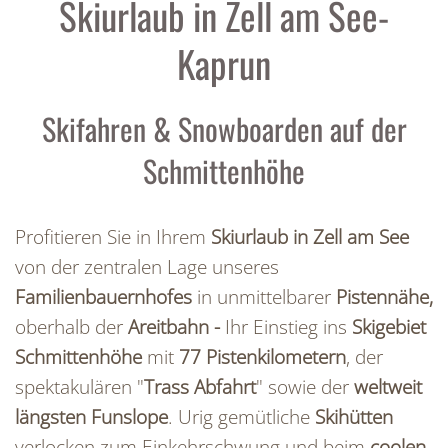
Skiurlaub in Zell am See-
Kaprun
Skifahren & Snowboarden auf der
Schmittenhöhe
Profitieren Sie in Ihrem
Skiurlaub in Zell am See
von der zentralen Lage unseres
Familienbauernhofes
in unmittelbarer
Pistennähe,
oberhalb der
Areitbahn -
Ihr Einstieg ins
Skigebiet
Schmittenhöhe
mit
77 Pistenkilometern
, der
spektakulären "
Trass Abfahrt
" sowie der
weltweit
längsten Funslope
. Urig gemütliche
Skihütten
verlocken zum Einkehrschwung und beim
coolen