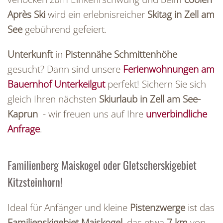
Après Ski
wird ein erlebnisreicher
Skitag in Zell am
See
gebührend gefeiert.
Unterkunft
in
Pistennähe Schmittenhöhe
gesucht? Dann sind unsere
Ferienwohnungen am
Bauernhof Unterkeilgut
perfekt! Sichern Sie sich
gleich Ihren nächsten
Skiurlaub in Zell am See-
Kaprun
- wir freuen uns auf Ihre
unverbindliche
Anfrage
.
Familienberg Maiskogel oder Gletscherskigebiet
Kitzsteinhorn!
Ideal für Anfänger und kleine
Pistenzwerge
ist das
Familienskigebiet Maiskogel,
das etwa
7 km
von